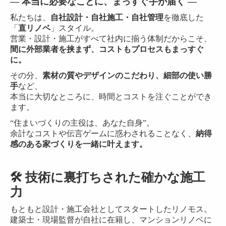
― 本当に必要なことに、まっすぐ手が届く ―
私たちは、
自社設計・自社施工・自社管理
を徹底した
「
直リノベ
」スタイル。
営業・設計・施工がすべて社内に揃う体制だからこそ、
間に外部業者を挟まず、コストもプロセスもまっすぐ
に。
その分、
素材の質やデザインのこだわり、細部の使い勝
手
など、
本当に大切なところに、時間とコストを注ぐことができ
ます。
“住まいづくりの主役は、あなた自身”。
余計なコストや伝言ゲームに惑わされることなく、
納得
感のある家づくりを一緒に叶えます。
🛠 技術に裏打ちされた確かな施工
力
もともと設計・施工会社としてスタートしたリノモス。
建築士・現場監督が自社に在籍し、マンションリノベに