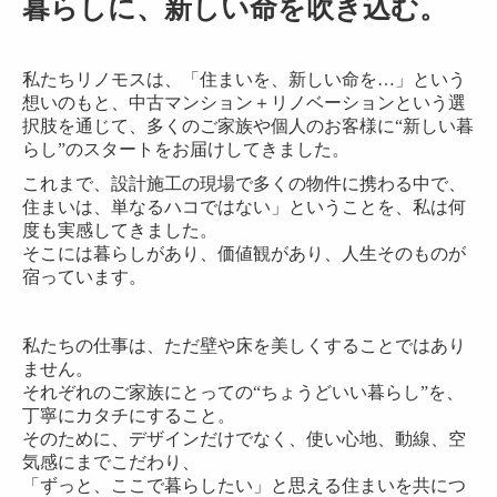
暮らしに、新しい命を吹き込む。
施工事例 （相模原市南区 N邸）
施工事例 （大和市 H邸）
私たちリノモスは、「住まいを、新しい命を…」という
想いのもと、中古マンション＋リノベーションという選
施工事例 （藤沢市 SN邸）
択肢を通じて、多くのご家族や個人のお客様に“新しい暮
施工事例 （大和市 M邸）
らし”のスタートをお届けしてきました。
施工事例 （町田市 Y邸）
これまで、設計施工の現場で多くの物件に携わる中で、
住まいは、単なるハコではない」ということを、私は何
施工事例 （相模原市南区 S邸）
度も実感してきました。
そこには暮らしがあり、価値観があり、人生そのものが
施工事例 （横浜市中区 S邸）
宿っています。
施工事例 旧リノべる。神奈川 相模大野ショールーム
リノモスの施工事例 【開放感と収納力UP】家族で過ごせる
私たちの仕事は、ただ壁や床を美しくすることではあり
ません。
施工事例 （相模原市 M邸）
それぞれのご家族にとっての“ちょうどいい暮らし”を、
施工事例 （横浜市 S邸）
丁寧にカタチにすること。
そのために、デザインだけでなく、使い心地、動線、空
お客様の声
気感にまでこだわり、
「ずっと、ここで暮らしたい」と思える住まいを共につ