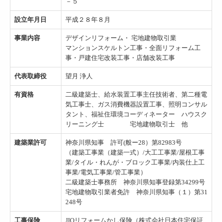
－５
設立年月日
平成２８年８月
事業内容
デザインリフォーム・ 宅地建物取引業
マンションスケルトン工事・全面リフォーム工
事・戸建住宅改装工事・店舗改装工事
代表取締役
望月 浄人
有資格
二級建築士、給水装置工事主任技術者、第二種電
気工事士、ガス消費機器設置工事、照明コンサル
タント、福祉住環境コーディネーター ハウスク
リーニング士 宅地建物取引士 他
建築業許可
神奈川県知事 許可(般ー28）第82983号
（建築工事業（建築一式）/大工工事業/屋根工事
業/タイル・れんが・ブロック工事業/内装仕上工
事業/電気工事業/管工事業）
二級建築士事務所 神奈川県知事登録第34299号
宅地建物取引業者免許 神奈川県知事（１）第31
248号
工事保険
JIOリフォームかし保険（株式会社日本住宅保証