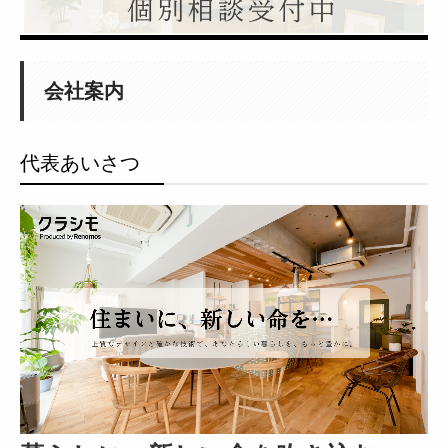
リノベーションとリフォームの違いとは？
リノベーションのメリットと未来
賢いリノベーションの秘訣！
会社案内
リノベーション＆リフォームの流れ
Renovation＆Reform保険
代表あいさつ
無料セミナー＆イベント情報
お問合せ｜リノベーション・リフォーム・不動産のご相談
株式会社リノモスWEB予約
リノモスの施工事例
施工事例 （東京都 MO邸）
施工事例 （茅ヶ崎市 H邸）
施工事例 （相模原市 N邸）
施工事例 （藤沢市 S邸）