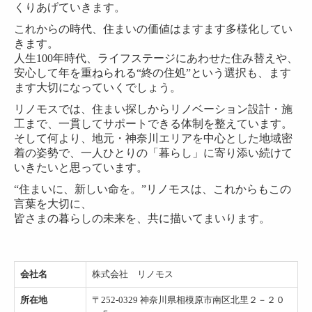
コンテスト紹介
くりあげていきます。
これからの時代、住まいの価値はますます多様化してい
リノモス メディア
きます。
人生100年時代、ライフステージにあわせた住み替えや、
よくある質問
安心して年を重ねられる“終の住処”という選択も、ます
ます大切になっていくでしょう。
取扱いメーカー
リノモスでは、住まい探しからリノベーション設計・施
プライバシーポリシー
工まで、一貫してサポートできる体制を整えています。
そして何より、地元・神奈川エリアを中心とした地域密
営業支援（会社紹介プレゼン）
着の姿勢で、一人ひとりの「暮らし」に寄り添い続けて
いきたいと思っています。
設計支援
“住まいに、新しい命を。”リノモスは、これからもこの
言葉を大切に、
皆さまの暮らしの未来を、共に描いてまいります。
会社名
株式会社 リノモス
所在地
〒252-0329 神奈川県相模原市南区北里２－２０