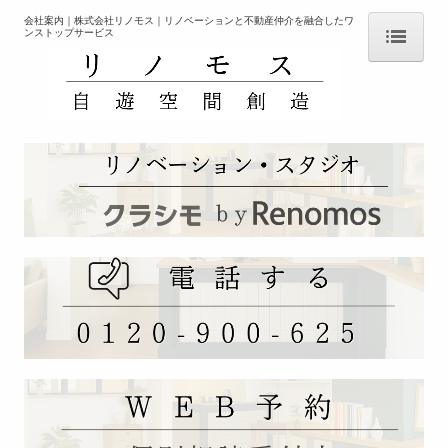
会社案内｜株式会社リノモス｜リノベーションと不動産仲介を融合したワ
ンストップサービス
ＨＯＭＥ
コンセプト
会社案内
「クラシモ」 サービスとは
リノベ向き 物件紹介【不動産情報】
リノベーションの相談【設計デザイン施工】
ひとり暮らしのリノベ
子育て世帯向けリノべ
終の住処リノベ
リノベーションを知る