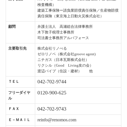
検査機構）
建築工事保険ー請負業賠償責任保険／生産物賠償
責任保険（東京海上日動火災株式会社）
顧問
弁護士法人 高瀬総合法律事務所
木下敦子税理士事務所
司法書士事務所アルバフォース
主要取引先
株式会社リノべる
ゼロリノベ（株式会社groove agent)
ニチガス（日本瓦斯株式会社）
リクシル（Good Living友の会）
渡辺パイプ（住設・建材） 他
042-702-9744
ＴＥＬ
0120-900-625
フリーダイヤ
ル
042-702-9743
ＦＡＸ
reinfo@renomos.com
Ｅ－ＭＡＩＬ