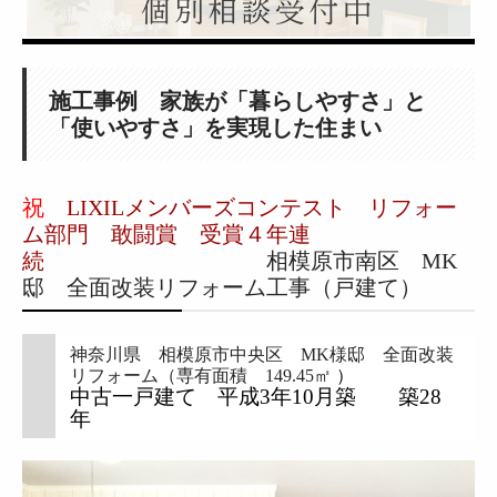
リノベーションとリフォームの違いとは？
リノベーションのメリットと未来
賢いリノベーションの秘訣！
施工事例 家族が「暮らしやすさ」と
リノベーション＆リフォームの流れ
「使いやすさ」を実現した住まい
Renovation＆Reform保険
祝
LIXILメンバーズコンテスト リフォー
無料セミナー＆イベント情報
ム部門 敢闘賞 受賞４年連
お問合せ｜リノベーション・リフォーム・不動産のご相談
続
相模原市南区 MK
邸 全面改装リフォーム工事（戸建て）
株式会社リノモスWEB予約
リノモスの施工事例
神奈川県 相模原市中央区 MK様邸 全面改装
リフォーム（専有面積 149.45㎡
）
施工事例 （東京都 MO邸）
中古一戸建て 平成
3
年
10
月築 築
28
施工事例 （茅ヶ崎市 H邸）
年
施工事例 （相模原市 N邸）
施工事例 （藤沢市 S邸）