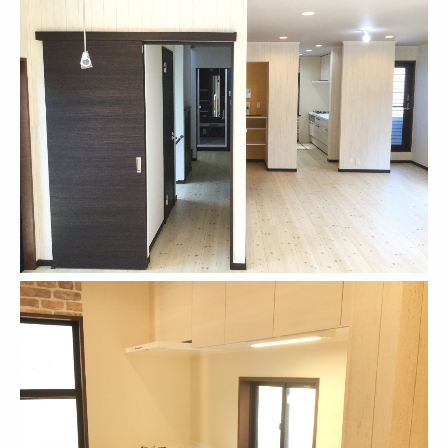
施工事例 （相模原市南区 N邸）
施工事例 （大和市 H邸）
施工事例 （藤沢市 SN邸）
施工事例 （大和市 M邸）
施工事例 （町田市 Y邸）
施工事例 （相模原市南区 S邸）
施工事例 （横浜市中区 S邸）
施工事例 旧リノべる。神奈川 相模大野ショールーム
リノモスの施工事例 【開放感と収納力UP】家族で過ごせる
施工事例 （相模原市 M邸）
施工事例 （横浜市 S邸）
お客様の声