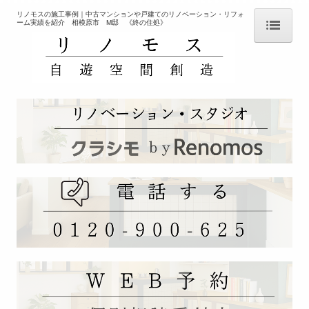
リノモスの施工事例｜中古マンションや戸建てのリノベーション・リフォ
ーム実績を紹介 相模原市 M邸 《終の住処》
ＨＯＭＥ
コンセプト
会社案内
「クラシモ」 サービスとは
リノベ向き 物件紹介【不動産情報】
リノベーションの相談【設計デザイン施工】
ひとり暮らしのリノベ
子育て世帯向けリノべ
終の住処リノベ
リノベーションを知る