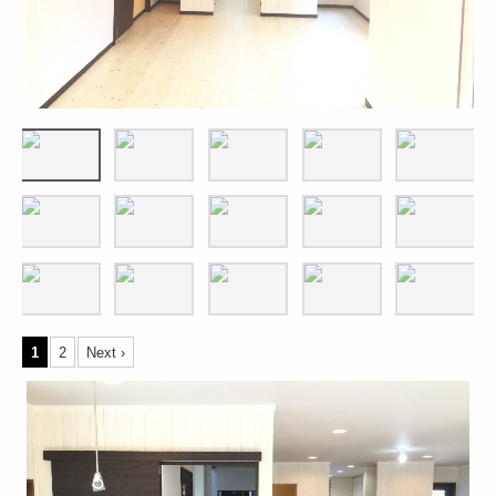
1
2
Next ›