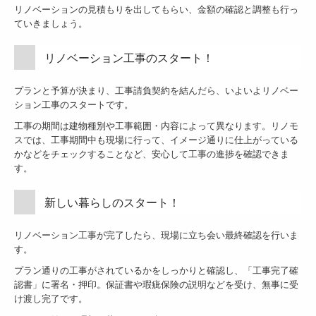
コンテスト紹介
リノベーションの
見積もりを出してもらい、金額の確認と調整も行っ
ていきましょう。
リノモス メディア
リノベーション工事のスタート！
よくある質問
取扱いメーカー
プランと予算が決まり、工事請負契約を結んだら、いよいよリノベー
ション工事のスタートです。
プライバシーポリシー
工事の期間は建物種別や工事範囲・内容によって異なります。リノモ
スでは、工事期間中も現場に行って、イメージ通りに仕上がっている
営業支援（会社紹介プレゼン）
かなどをチェックすることなど、安心して工事の進捗を確認できま
す。
設計支援
新しい暮らしのスタート！
リノベーション工事が完了したら、現場に立ち会い最終確認を行いま
す。
プラン通りの工事がされているかをしっかりと確認し、「工事完了確
認書」に署名・押印。保証書や瑕疵保険の説明などを受け、無事に受
け渡し完了です。