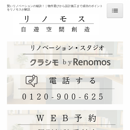
賢いリノベーションの秘訣！｜物件選びから設計施工まで成功のポイント
をリノモスが解説
ＨＯＭＥ
コンセプト
会社案内
「クラシモ」 サービスとは
リノベ向き 物件紹介【不動産情報】
リノベーションの相談【設計デザイン施工】
ひとり暮らしのリノベ
子育て世帯向けリノべ
終の住処リノベ
リノベーションを知る