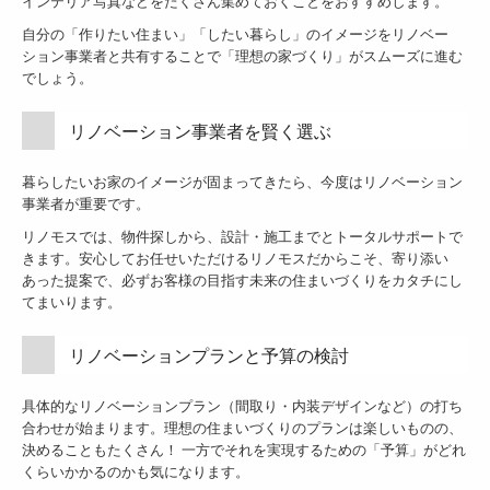
インテリア写真などをたくさん集めておくことをおすすめします。
施工事例 （相模原市南区 N邸）
自分の「作りたい住まい」「したい暮らし」のイメージをリノベー
ション事業者と共有することで「理想の家づくり」がスムーズに進む
施工事例 （大和市 H邸）
でしょう。
施工事例 （藤沢市 SN邸）
リノベーション事業者を賢く選ぶ
施工事例 （大和市 M邸）
施工事例 （町田市 Y邸）
暮らしたいお家のイメージが固まってきたら、今度はリノベーション
事業者が重要です。
施工事例 （相模原市南区 S邸）
リノモスでは、物件探しから、設計・施工までとトータルサポートで
施工事例 （横浜市中区 S邸）
きます。安心してお任せいただけるリノモスだからこそ、寄り添い
あった提案で、必ずお客様の目指す未来の住まいづくりをカタチにし
施工事例 旧リノべる。神奈川 相模大野ショールーム
てまいります。
リノモスの施工事例 【開放感と収納力UP】家族で過ごせる
リノベーションプランと予算の検討
施工事例 （相模原市 M邸）
施工事例 （横浜市 S邸）
具体的なリノベーションプラン（間取り・内装デザインなど）の打ち
合わせが始まります。理想の住まいづくりのプランは楽しいものの、
お客様の声
決めることもたくさん！ 一方でそれを実現するための「予算」がどれ
くらいかかるのかも気になります。