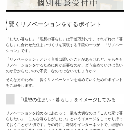
リノベーションとリフォームの違いとは？
リノベーションのメリットと未来
賢いリノベーションの秘訣！
賢くリノベーションをするポイント
リノベーション＆リフォームの流れ
「したい暮らし」「理想の暮らし」は千差万別です。それぞれの「暮
Renovation＆Reform保険
らし」に合わせた住まいづくりを実現する手段の一つが、「リノベー
ション」です。
無料セミナー＆イベント情報
「リノベーション」という言葉は聞いたことがあるけれど、そもそも
リノベーションをするために何が必要なのか、どう進めていけば良い
お問合せ｜リノベーション・リフォーム・不動産のご相談
のか分からないので不安…なのではないでしょうか？
株式会社リノモスWEB予約
そんな方のために、賢くリノベーションを進めていくためのポイント
をご紹介します。
リノモスの施工事例
施工事例 （東京都 MO邸）
「理想の住まい・暮らし」をイメージしてみる
施工事例 （茅ヶ崎市 H邸）
リノベーションを始めるにあたって、最も大切なのは「こんな家で暮
施工事例 （相模原市 N邸）
らしたい」「こんな暮らしがしたい」というイメージをしっかり持っ
ておくことが大切です。
その時に、雑誌やインターネットで、理想の
施工事例 （藤沢市 S邸）