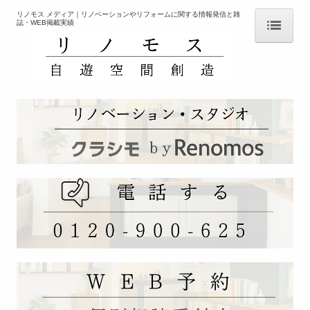
リノモス メディア｜リノベーションやリフォームに関する情報発信と雑
誌・WEB掲載実績
ＨＯＭＥ
コンセプト
会社案内
「クラシモ」 サービスとは
リノベ向き 物件紹介【不動産情報】
リノベーションの相談【設計デザイン施工】
ひとり暮らしのリノベ
子育て世帯向けリノべ
終の住処リノベ
リノベーションを知る