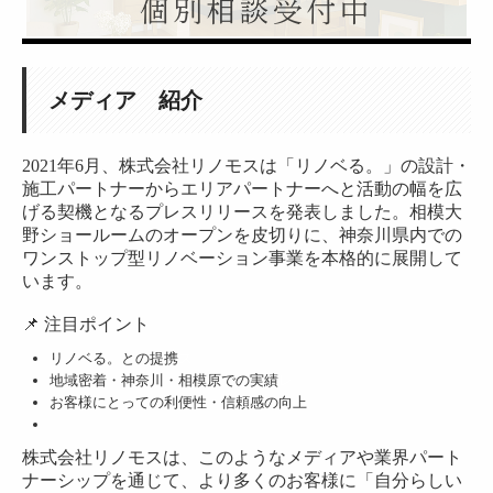
リノベーションとリフォームの違いとは？
リノベーションのメリットと未来
賢いリノベーションの秘訣！
メディア 紹介
リノベーション＆リフォームの流れ
Renovation＆Reform保険
2021年6月、株式会社リノモスは「リノベる。」の設計・
施工パートナーからエリアパートナーへと活動の幅を広
無料セミナー＆イベント情報
げる契機となるプレスリリースを発表しました。相模大
野ショールームのオープンを皮切りに、神奈川県内での
お問合せ｜リノベーション・リフォーム・不動産のご相談
ワンストップ型リノベーション事業を本格的に展開して
います。
株式会社リノモスWEB予約
📌 注目ポイント
リノモスの施工事例
リノベる。との提携
ス
施工事例 （東京都 MO邸）
地域密着・神奈川・相模原での実績
レ
お客様にとっての利便性・信頼感の向上
施工事例 （茅ヶ崎市 H邸）
施工事例 （相模原市 N邸）
株式会社リノモスは、このようなメディアや業界パート
ナーシップを通じて、より多くのお客様に「自分らしい
施工事例 （藤沢市 S邸）