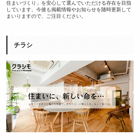
住まいづくり」を安心して選んでいただける存在を目指
施工事例 （相模原市南区 N邸）
しています。今後も掲載情報やお知らせを随時更新して
まいりますので、ご注目ください。
施工事例 （大和市 H邸）
施工事例 （藤沢市 SN邸）
施工事例 （大和市 M邸）
チラシ
施工事例 （町田市 Y邸）
施工事例 （相模原市南区 S邸）
施工事例 （横浜市中区 S邸）
施工事例 旧リノべる。神奈川 相模大野ショールーム
リノモスの施工事例 【開放感と収納力UP】家族で過ごせる
施工事例 （相模原市 M邸）
施工事例 （横浜市 S邸）
お客様の声