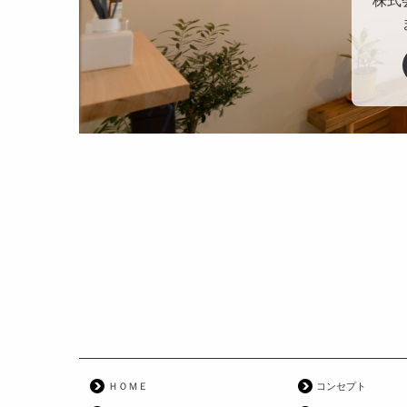
株式
ＨＯＭＥ
コンセプト